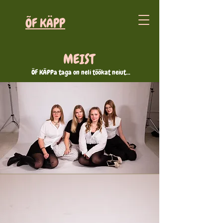
ÕF KÄPP
MEIST
ÕF KÄPPa taga on neli töökat neiut...