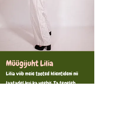
Müügijuht Lilia
Lilia viib meie tooted klientideni nii
laatadel kui ka veebis. Ta tegeleb
tellimuste ja suhtlusega ning hoolitseb
selle eest, et iga klient saaks positiivse
ostukogemuse.​