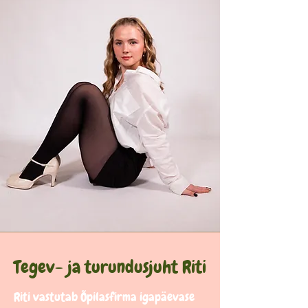
Tegev- ja turundusjuht Riti
Riti vastutab Õpilasfirma igapäevase