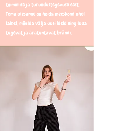
toimimise ja turundustegevuse eest.
Tema ülesanne on hoida meeskond ühel
lainel, mõelda välja uusi ideid ning luua
tugevat ja äratuntavat brändi.