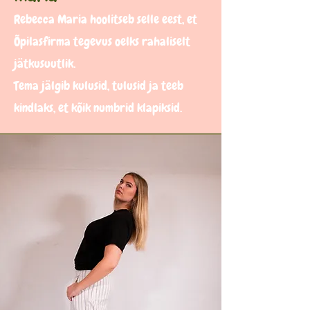
Rebecca Maria hoolitseb selle eest, et
Õpilasfirma tegevus oelks rahaliselt
jätkusuutlik.
Tema jälgib kulusid, tulusid ja teeb
kindlaks, et kõik numbrid klapiksid.