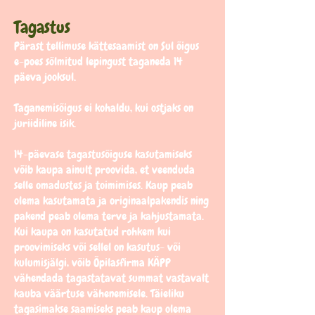
Tagastus
Pärast tellimuse kättesaamist on Sul õigus
e-poes sõlmitud lepingust taganeda 14
päeva jooksul.
Taganemisõigus ei kohaldu, kui ostjaks on
juriidiline isik.
14-päevase tagastusõiguse kasutamiseks
võib kaupa ainult proovida, et veenduda
selle omadustes ja toimimises. Kaup peab
olema kasutamata ja originaalpakendis ning
pakend peab olema terve ja kahjustamata.
Kui kaupa on kasutatud rohkem kui
proovimiseks või sellel on kasutus- või
kulumisjälgi, võib Õpilasfirma KÄPP
vähendada tagastatavat summat vastavalt
kauba väärtuse vähenemisele. Täieliku
tagasimakse saamiseks peab kaup olema