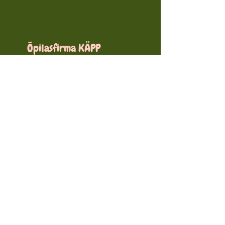
Õpilasfirma KÄPP
+372 5393 1517
või
+372 5696 0141
E-P 10:00-18:00
of.k2pp@gmail.com
Lõuna tn 20, Pärnu, 80010
Pärnu maakond, Eesti
laadad
meist
telli siit!