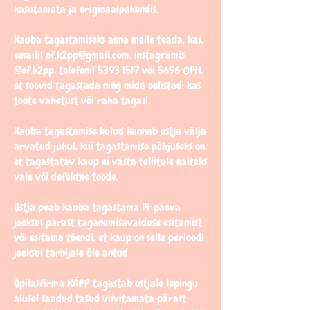
kasutamata ja originaalpakendis.
Kauba tagastamiseks anna meile teada, kas,
emailil
of.k2pp@gmail.com
, instagramis
@of.k2pp, telefonil
5393 1517
või
5696 0141
,
et soovid tagastada ning mida eelistad: kas
toote vahetust või raha tagasi.
Kauba tagastamise kulud kannab ostja välja
arvatud juhul, kui tagastamise põhjuseks on,
et tagastatav kaup ei vasta tellitule näiteks
vale või defektne toode.
Ostja peab kauba tagastama 14 päeva
jooksul pärast taganemisavalduse esitamist
või esitama tõendi, et kaup on selle perioodi
jooksul tarnijale üle antud
Õpilasfirma KÄPP tagastab ostjale lepingu
alusel saadud tasud viivitamata pärast