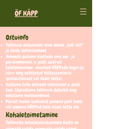
ÕF KÄPP
Ostuinfo
Tellimuse esitamiseks mine lehele „telli siit!“
ja täida tellimisankeet.
Ankeedis palume sisestada oma ees- ja
perekonnanimi, e-posti aadress,
telefoninumber, soovitud KÄPPade kogus ja
värv ning eelistatud kättesaamisviis
(pakiautomaat või käest kätte).
Vastame Sulle esimesel võimalusel e-posti
teel, täpsustame tellimuse detailid ning
edastame makseandmed.
Pärast makse laekumist paneme paki teele
või anname KÄPPad teile käest kätte üle.
Kohaletoimetamine
Tellimuste kohaletoimetamiseks Eestis on
võimalik valida erinevate viiside vahel: