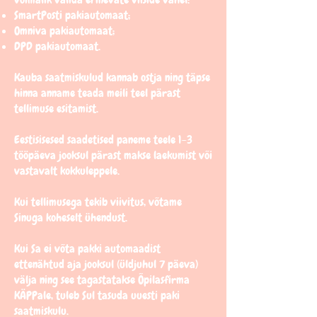
SmartPosti pakiautomaat;
Omniva pakiautomaat;
DPD pakiautomaat.
Kauba saatmiskulud kannab ostja ning täpse
hinna anname teada meili teel pärast
tellimuse esitamist.
Eestisisesed saadetised paneme teele 1–3
tööpäeva jooksul pärast makse laekumist või
vastavalt kokkuleppele.
Kui tellimusega tekib viivitus, võtame
Sinuga koheselt ühendust.
Kui Sa ei võta pakki automaadist
ettenähtud aja jooksul (üldjuhul 7 päeva)
välja ning see tagastatakse Õpilasfirma
KÄPPale, tuleb Sul tasuda uuesti paki
saatmiskulu.