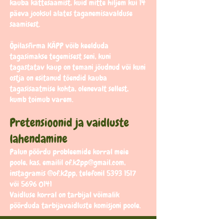
kauba kättesaamist, kuid mitte hiljem kui 14
päeva jooksul alates taganemisavalduse
saamisest.
Õpilasfirma KÄPP võib keelduda
tagasimakse tegemisest seni, kuni
tagastatav kaup on temani jõudnud või kuni
ostja on esitanud tõendid kauba
tagasisaatmise kohta, olenevalt sellest,
kumb toimub varem.
Pretensioonid ja vaidluste
lahendamine
Palun pöördu probleemide korral meie
poole, kas, emailil
of.k2pp@gmail.com
,
instagramis @of.k2pp, telefonil
5393 1517
või
5696 0141
Vaidluse korral on tarbijal võimalik
pöörduda tarbijavaidluste komisjoni poole.