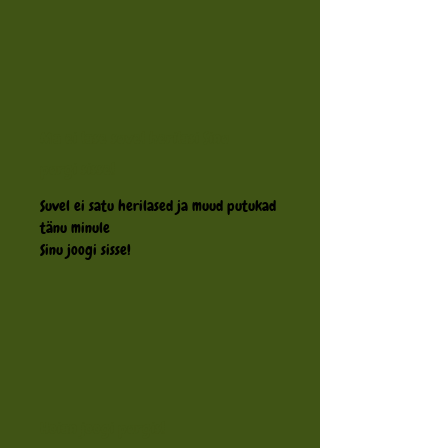
Ma ei lase suvel herilasi Sinu
purgi sisse!
Suvel ei satu herilased ja muud putukad
tänu minule
Sinu joogi sisse!
Hoian joogi purgis!