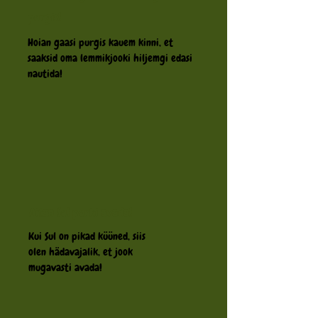
purgis!
Hoian gaasi purgis kauem kinni, et
saaksid oma lemmikjooki hiljemgi edasi
nautida!
Aitan Sul purki avada!
Kui Sul on pikad küüned, siis
o
len hädavajalik, et jook
mugavasti avada!