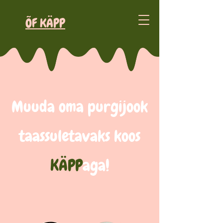
ÕF KÄPP
Muuda oma purgijook
taassuletavaks koos
KÄPP
aga!