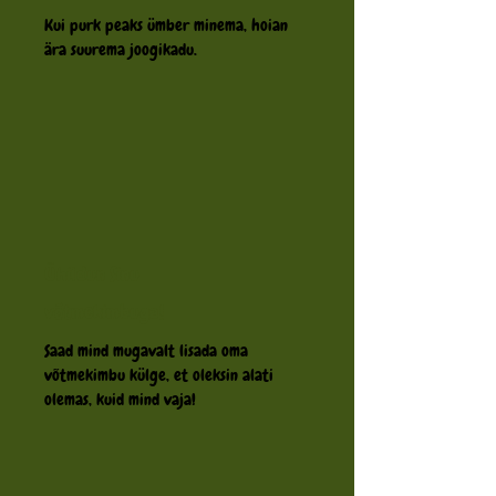
Kui purk peaks ümber minema, hoian
ära suurema joogikadu.
Ühildun Sinu
võtmekimbuga!
Saad mind mugavalt lisada oma
võtmekimbu külge, et oleksin alati
olemas, kuid mind vaja!