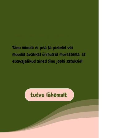
Kaitsen Sind korgijoogi eest!
Tänu minule ei pea Sa pidudel või
muudel avalikel üritustel muretsema, et
ebavajalikud ained Sinu jooki satuksid!
tutvu lähemalt