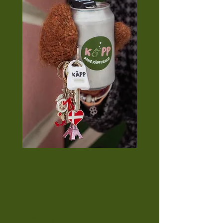
Suurendan gaasi säilivusaega