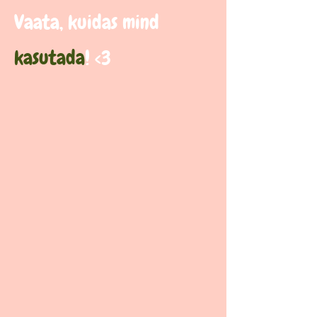
Vaata, kuidas mind
kasutada
! <3